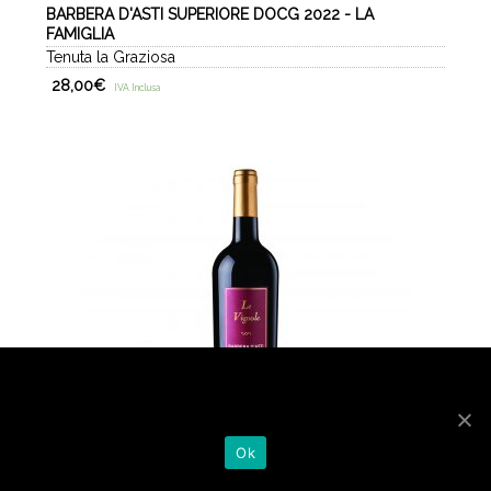
BARBERA D'ASTI SUPERIORE DOCG 2022 - LA
FAMIGLIA
Tenuta la Graziosa
28,00
€
IVA Inclusa
We use cookies to ensure that we give you the best
experience on our website. If you continue to use this site we
will assume that you are happy with it.
Ok
-
+
ACQUISTA