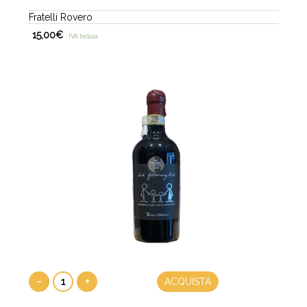
Fratelli Rovero
15,00
€
IVA Inclusa
-
+
ACQUISTA