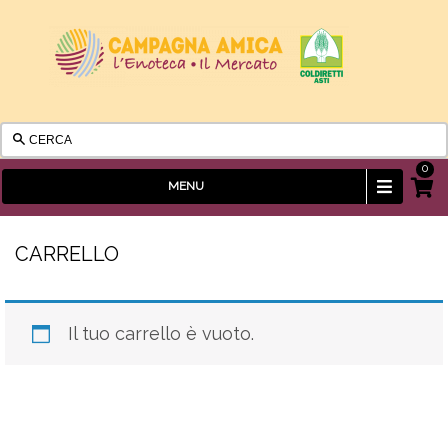
0
Visuali
MENU
Carrel
CARRELLO
Il tuo carrello è vuoto.