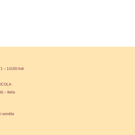
 – 14100 Asti
ICOLA-
ti) – Italia
i vendita