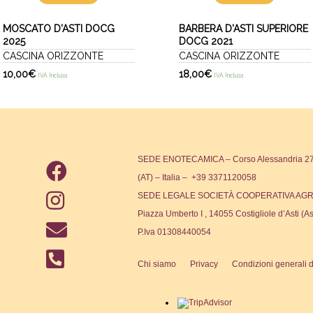
MOSCATO D'ASTI DOCG
BARBERA D'ASTI SUPERIORE
2025
DOCG 2021
CASCINA ORIZZONTE
CASCINA ORIZZONTE
10,00
€
18,00
€
IVA Inclusa
IVA Inclusa
SEDE ENOTECAMICA – Corso Alessandria 271
(AT) – Italia – +39 3371120058
SEDE LEGALE SOCIETÀ COOPERATIVA AGR
Piazza Umberto I , 14055 Costigliole d’Asti (As
P.Iva 01308440054
Chi siamo
Privacy
Condizioni generali d