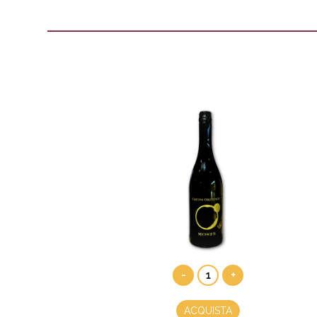
-
+
ACQUISTA