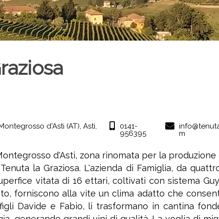
raziosa
Montegrosso d'Asti (AT),
Asti,
0141-
info@tenut
956395
m
Montegrosso d'Asti, zona rinomata per la produzione de
 Tenuta la Graziosa. L'azienda di Famiglia, da quattr
rfice vitata di 16 ettari, coltivati con sistema Guyo
nto, forniscono alla vite un clima adatto che consen
igli Davide e Fabio, li trasformano in cantina fond
 generando grandi vini di qualità. La voglia di migl