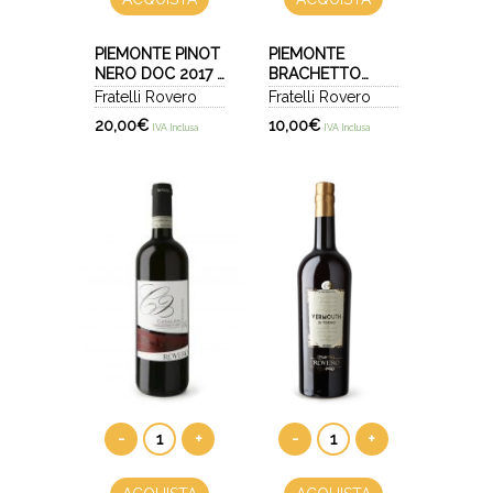
PIEMONTE PINOT
PIEMONTE
NERO DOC 2017 -
BRACHETTO
LAJETTO
DOC 2024
Fratelli Rovero
Fratelli Rovero
20,00
€
10,00
€
IVA Inclusa
IVA Inclusa
-
+
-
+