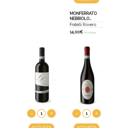
MONFERRATO
NEBBIOLO
SUPERIORE DOC
Fratelli Rovero
2021 - NEBBIAIA
14,00
€
IVA Inclusa
-
+
-
+
ACQUISTA
ACQUISTA