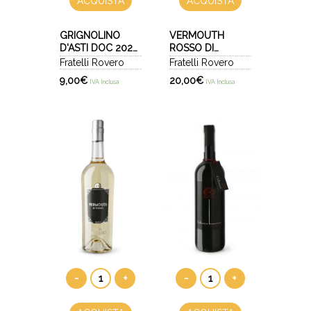
ACQUISTA
ACQUISTA
GRIGNOLINO
VERMOUTH
D'ASTI DOC 2025
ROSSO DI
- CASALINA
TORINO
Fratelli Rovero
Fratelli Rovero
9,00
€
20,00
€
IVA Inclusa
IVA Inclusa
-
+
-
+