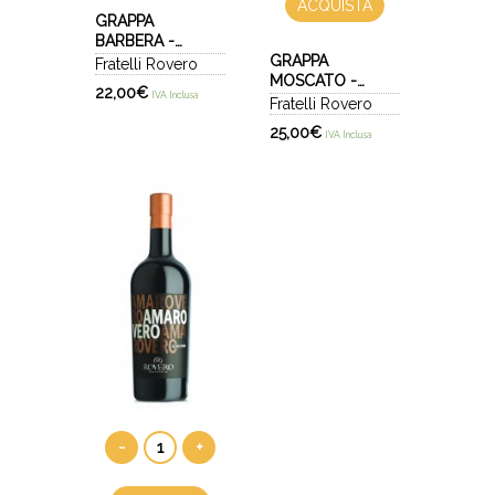
ACQUISTA
GRAPPA
BARBERA -
NATIVA
GRAPPA
Fratelli Rovero
MOSCATO -
22,00
€
IVA Inclusa
NATIVA
Fratelli Rovero
25,00
€
IVA Inclusa
-
+