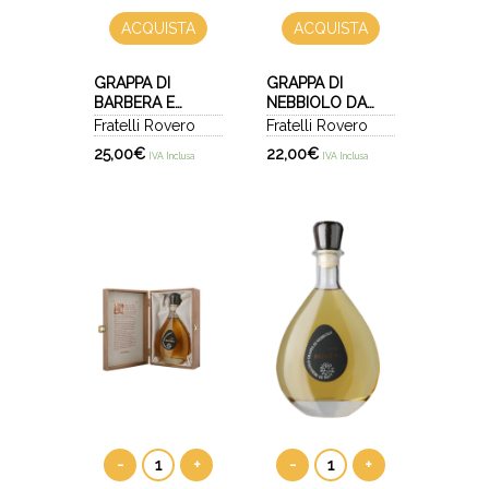
ACQUISTA
ACQUISTA
GRAPPA DI
GRAPPA DI
BARBERA E
NEBBIOLO DA
GRIGNOLINO - IL
BAROLO -
Fratelli Rovero
Fratelli Rovero
MILIN
CIABOT MENTIN
25,00
€
22,00
€
IVA Inclusa
IVA Inclusa
GINESTRA
-
+
-
+