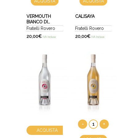
ACQUISTA
ACQUISTA
VERMOUTH
CALISAYA
BIANCO DI
TORINO
Fratelli Rovero
Fratelli Rovero
20,00
€
20,00
€
IVA Inclusa
IVA Inclusa
-
+
ACQUISTA