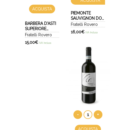
ACQUISTA
ACQUISTA
PIEMONTE
SAUVIGNON DOC
BARBERA D'ASTI
2019 - GUANI
Fratelli Rovero
SUPERIORE
16,00
€
IVA Inclusa
DOCG 2022 -
Fratelli Rovero
GUSTIN
15,00
€
IVA Inclusa
-
+
ACQUISTA