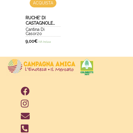
ACQUISTA
RUCHE' DI
CASTAGNOLE
MONFERRATO
Cantina Di
Casorzo
DOCG 2025
9,00
€
IVA Inclusa