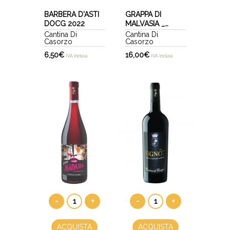
BARBERA D'ASTI
GRAPPA DI
DOCG 2022
MALVASIA _
CASORZO
Cantina Di
Cantina Di
Casorzo
Casorzo
6,50
€
16,00
€
IVA Inclusa
IVA Inclusa
-
+
-
+
ACQUISTA
ACQUISTA