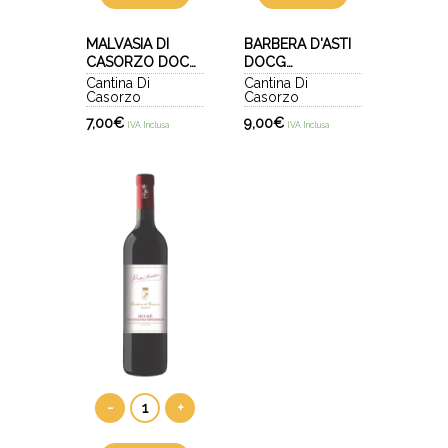
MALVASIA DI
BARBERA D'ASTI
CASORZO DOC
DOCG
2024
SUPERIORE 2022
Cantina Di
Cantina Di
Casorzo
Casorzo
- VIGNOT
7,00
€
9,00
€
IVA Inclusa
IVA Inclusa
-
+