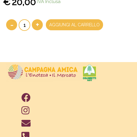
€
20,00
IVA Inclusa
-
+
AGGIUNGI AL CARRELLO