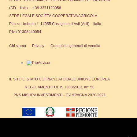
SEDE ENOTECAMICA – Corso Alessandria 271 – 14100 Asti
(AT) – Italia – +39 3371120058
SEDE LEGALE SOCIETÀ COOPERATIVA AGRICOLA-
Piazza Umberto I , 14055 Costigliole d’Asti (Asti) – Italia
P.Iva 01308440054
Chi siamo
Privacy
Condizioni generali di vendita
IL SITO E’ STATO COFINANZIATO DALL’UNIONE EUROPEA
REGOLAMENTO UE n. 1308/2013, art. 50
PNS MISURA INVESTIMENTI – CAMPAGNA 2020/2021
We use cookies to ensure that we give you the best
experience on our website. If you continue to use this site we