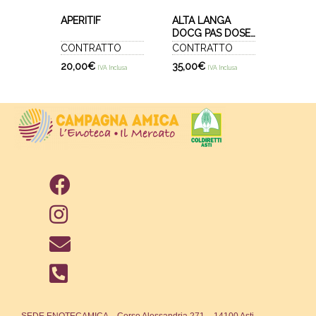
APERITIF
ALTA LANGA
DOCG PAS DOSE'
2021 - BLANC DE
CONTRATTO
CONTRATTO
BLANCS
20,00
€
35,00
€
IVA Inclusa
IVA Inclusa