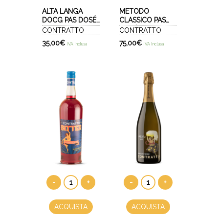
ALTA LANGA
METODO
DOCG PAS DOSÉ
CLASSICO PAS
2019 - FOR
DOSÉ 2013 -
CONTRATTO
CONTRATTO
ENGLAND ROSÉ
SPECIAL CUVÉE
35,00
€
75,00
€
IVA Inclusa
IVA Inclusa
-
+
-
+
ACQUISTA
ACQUISTA