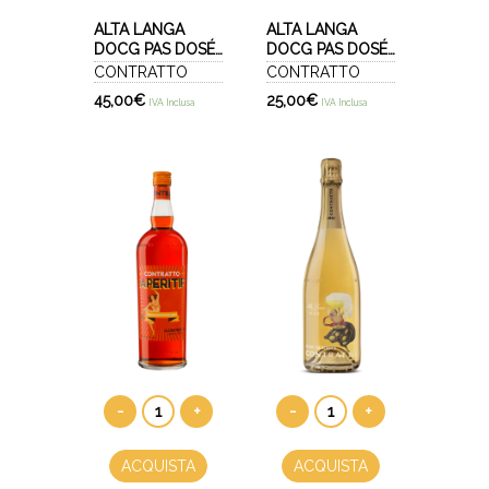
ALTA LANGA
ALTA LANGA
DOCG PAS DOSÉ
DOCG PAS DOSÉ
2021 - FOR
2022 -
CONTRATTO
CONTRATTO
ENGLAND
MILLESIMATO
45,00
€
25,00
€
IVA Inclusa
IVA Inclusa
"BLANC DE
NOIRS"
-
+
-
+
ACQUISTA
ACQUISTA