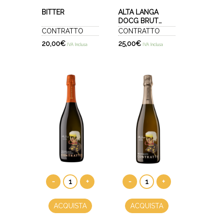
BITTER
ALTA LANGA
DOCG BRUT
2022 - BACCO
CONTRATTO
CONTRATTO
D’ORO
20,00
€
25,00
€
IVA Inclusa
IVA Inclusa
-
+
-
+
ACQUISTA
ACQUISTA