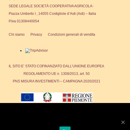
SEDE LEGALE SOCIETÀ COOPERATIVA AGRICOLA-
Piazza Umberto I , 14055 Costigliole d’Asti (Asti) – Italia
P.Iva 01308440054
Chi siamo
Privacy
Condizioni generali di vendita
IL SITO E’ STATO COFINANZIATO DALL’UNIONE EUROPEA
REGOLAMENTO UE n. 1308/2013, art. 50
PNS MISURA INVESTIMENTI – CAMPAGNA 2020/2021
We use cookies to ensure that we give you the best
experience on our website. If you continue to use this site we
will assume that you are happy with it.
Copyright © 2023