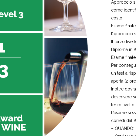
Approccio si
come identific
costo
Esame finale
l’approccio 
Il terzo liv
Diploma in W
Esame finale
Per conseguir
un test a ri
aperta (2 or
Inoltre dovr
descrivere s
terzo livello
L’esame si sv
corretti dal
– QUANDO: 7