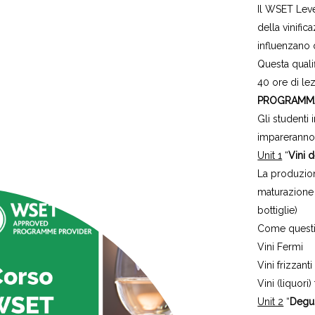
Il WSET Leve
della vinifi
influenzano qu
Questa quali
40 ore di lez
PROGRAMM
Gli studenti 
impareranno a
Unit 1
“
Vini 
La produzione
maturazione 
bottiglie)
Come questi f
Vini Fermi
Vini frizzanti
Vini (liquori) 
Unit 2
“
Degus