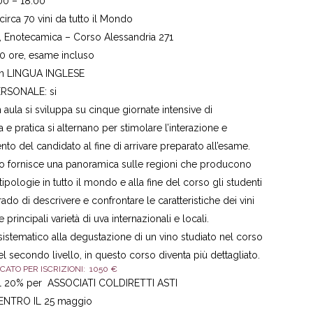
.00 – 18.00
circa 70 vini da tutto il Mondo
, Enotecamica – Corso Alessandria 271
0 ore, esame incluso
 in LINGUA INGLESE
RSONALE: si
 aula si sviluppa su cinque giornate intensive di
a e pratica si alternano per stimolare l’interazione e
nto del candidato al fine di arrivare preparato all’esame.
o fornisce una panoramica sulle regioni che producono
 tipologie in tutto il mondo e alla fine del corso gli studenti
ado di descrivere e confrontare le caratteristiche dei vini
e principali varietà di uva internazionali e locali.
sistematico alla degustazione di un vino studiato nel corso
el secondo livello, in questo corso diventa più dettagliato.
ATO PER ISCRIZIONI: 1050 €
 20% per ASSOCIATI COLDIRETTI ASTI
ENTRO IL 25 maggio