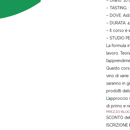
– Orario: 10
– TASTING : 
– DOVE: Asti
– DURATA: 4
– Il corso è
– STUDIO PE
La formula in
lavoro. Teori
l’apprendime
Questo cors
vino di varie
saranno in gr
prodotti dall
L’approccio 
di primo e n
PREZZO BLOCC
SCONTO del
ISCRIZIONE 