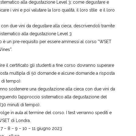
stematico alla degustazione Level 3: come degustare e
are i vini e poi valutare la loro qualità, il loro stile e il loro
 con due vini da degustare alla cieca, descrivendoli tramite
sistematico alla degustazione Level 3
ello è un pre-requisito per essere ammessi al corso “WSET
ines”.
e il certificato gli studenti a fine corso dovranno superare
sposta multipla di 50 domande e alcune domande a risposta
e di tempo).
anno sostenere una degustazione alla cieca con due vini da
eguendo l’approccio sistematico alla degustazione del
 (30 minuti di tempo).
olge in aula al termine del corso. I test verranno spediti e
 WSET di Londra.
 – 8 – 9 – 10 – 11 giugno 2023