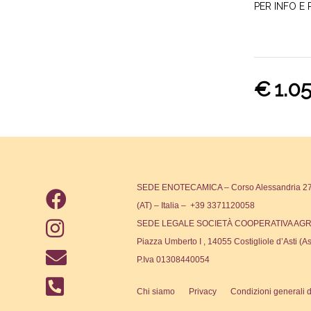
PER INFO E 
€
1.0
SEDE ENOTECAMICA – Corso Alessandria 271
(AT) – Italia – +39 3371120058
SEDE LEGALE SOCIETÀ COOPERATIVA AGR
Piazza Umberto I , 14055 Costigliole d’Asti (As
P.Iva 01308440054
Chi siamo
Privacy
Condizioni generali d