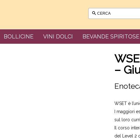
BOLLICINE
VINI DOLCI
BEVANDE SPIRITOSE
WSET
– Gi
Enotec
WSET è l’uni
I maggiori e
sul loro cur
Il corso int
del Level 2 