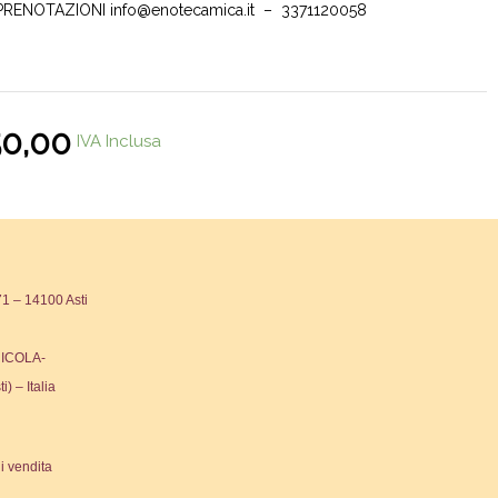
PRENOTAZIONI info@enotecamica.it – 3371120058
50,00
IVA Inclusa
 – 14100 Asti
ICOLA-
ti) – Italia
i vendita