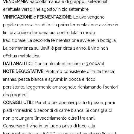
VENDEMMIA:
Raccolta manuale di grappoli selezionati
effettuata verso fine agosto/inizio settembre
VINIFICAZIONE e FERMENTAZIONE:
Le uve vengono
pigiate e pressate subito. La prima fermentazione avviene in
tini di acciaio a temperatura controllata in modo
tradizionale. La seconda fermentazione avviene in bottiglia.
La permanenza sui lieviti è per circa 1 anno. Il vino non
effettua malolattica.
DATI ANALITICI:
Contenuto alcolico: circa 13,00%Vol;
NOTE DEGUSTATIVE:
Profumo consistente di frutta fresca;
ananas, pesca bianca e agrumi; in bocca è ricco,
persistente, leggermente amarognolo richiamando i sentori
degli agrumi.
CONSIGLI UTILI:
Perfetto per aperitivi, piatti di pesce, primi
piatti (minestre) o secondi di carne bianca. Si consiglia di
non prolungare l’invecchiamento oltre i tre anni.
Conservare il vino in un luogo privo di luce, alla
temperatura di circa 8/10°C e servire nel bicchiere flûte ad