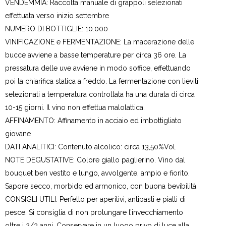
VENDEMMIA: Raccolta manuale di grappoli selezionati
effettuata verso inizio settembre
NUMERO DI BOTTIGLIE: 10.000
VINIFICAZIONE e FERMENTAZIONE: La macerazione delle
bucce avviene a basse temperature per circa 36 ore. La
pressatura delle uve avviene in modo soffice, effettuando
poi la chiarifica statica a freddo. La fermentazione con lieviti
selezionati a temperatura controllata ha una durata di circa
10-15 giorni. Il vino non effettua malolattica.
AFFINAMENTO: Affinamento in acciaio ed imbottigliato
giovane
DATI ANALITICI: Contenuto alcolico: circa 13,50%Vol.
NOTE DEGUSTATIVE: Colore giallo paglierino. Vino dal
bouquet ben vestito e lungo, avvolgente, ampio e fiorito.
Sapore secco, morbido ed armonico, con buona bevibilità.
CONSIGLI UTILI: Perfetto per aperitivi, antipasti e piatti di
pesce. Si consiglia di non prolungare l’invecchiamento
oltre i 2/3 anni. Conservare in un luogo privo di luce alla