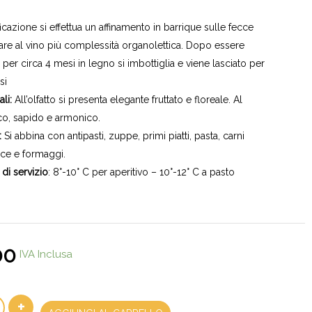
icazione si effettua un affinamento in barrique sulle fecce
are al vino più complessità organolettica. Dopo essere
 per circa 4 mesi in legno si imbottiglia e viene lasciato per
si
li:
All’olfatto si presenta elegante fruttato e floreale. Al
co, sapido e armonico.
:
Si abbina con antipasti, zuppe, primi piatti, pasta, carni
ce e formaggi.
di servizio
: 8°-10° C per aperitivo – 10°-12° C a pasto
00
IVA Inclusa
+