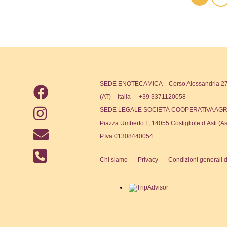
SEDE ENOTECAMICA – Corso Alessandria 271
(AT) – Italia – +39 3371120058
SEDE LEGALE SOCIETÀ COOPERATIVA AGR
Piazza Umberto I , 14055 Costigliole d’Asti (As
P.Iva 01308440054
Chi siamo
Privacy
Condizioni generali d