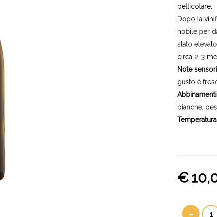
pellicolare.
Dopo la vinif
nobile per d
stato elevato
circa 2-3 me
Note sensoria
gusto è fres
Abbinamenti
bianche, pes
Temperatura 
€
10,
-