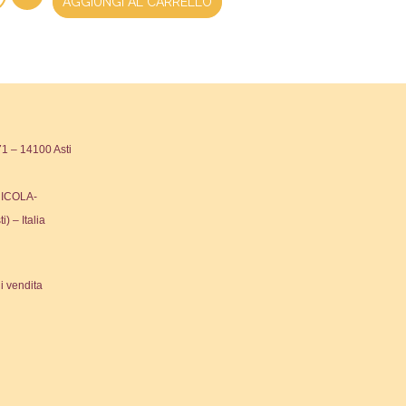
AGGIUNGI AL CARRELLO
 – 14100 Asti
ICOLA-
ti) – Italia
i vendita