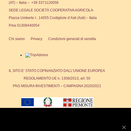
(AT) – Italia – +39 3371120058
SEDE LEGALE SOCIETÀ COOPERATIVA AGRICOLA-
Piazza Umberto I , 14055 Costigliole d’Asti (Asti) – Italia
P.Iva 01308440054
Chi siamo
Privacy
Condizioni generali di vendita
IL SITO E’ STATO COFINANZIATO DALL’UNIONE EUROPEA
REGOLAMENTO UE n. 1308/2013, art. 50
PNS MISURA INVESTIMENTI – CAMPAGNA 2020/2021
We use cookies to ensure that we give you the best
experience on our website. If you continue to use this site we
will assume that you are happy with it.