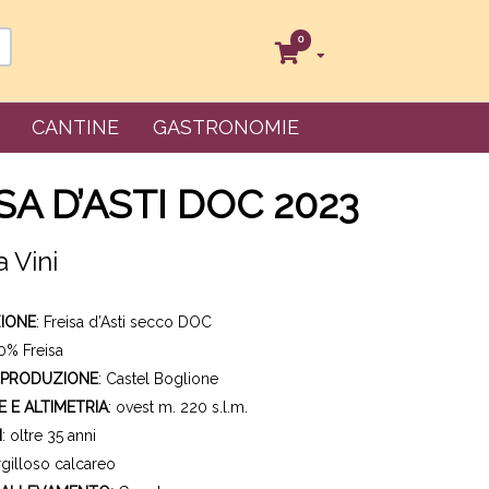
0
CANTINE
GASTRONOMIE
SA D’ASTI DOC 2023
 Vini
IONE
: Freisa d’Asti secco DOC
00% Freisa
 PRODUZIONE
: Castel Boglione
E E ALTIMETRIA
: ovest m. 220 s.l.m.
I
: oltre 35 anni
argilloso calcareo