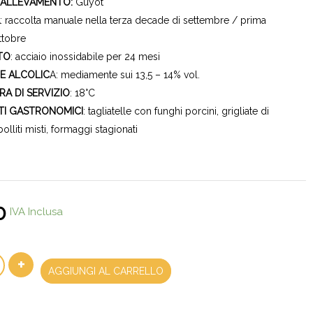
 ALLEVAMENTO:
Guyot
A
: raccolta manuale nella terza decade di settembre / prima
ttobre
TO
: acciaio inossidabile per 24 mesi
E ALCOLIC
A: mediamente sui 13,5 – 14% vol.
A DI SERVIZIO
: 18°C
TI GASTRONOMICI
: tagliatelle con funghi porcini, grigliate di
bolliti misti, formaggi stagionati
0
IVA Inclusa
+
AGGIUNGI AL CARRELLO