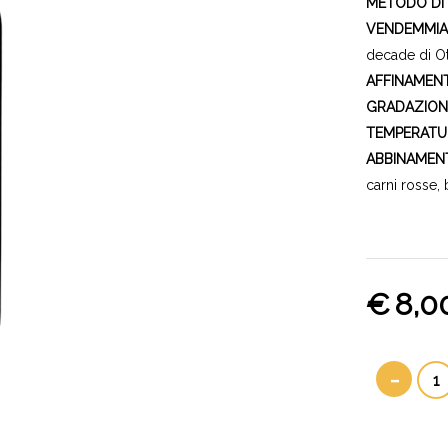
METODO DI
VENDEMMI
decade di O
AFFINAMEN
GRADAZION
TEMPERATUR
ABBINAMEN
carni rosse, 
€
8,0
-