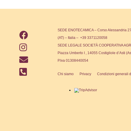
SEDE ENOTECAMICA – Corso Alessandria 271
(AT) – Italia – +39 3371120058
SEDE LEGALE SOCIETÀ COOPERATIVA AGR
Piazza Umberto I , 14055 Costigliole d’Asti (As
P.Iva 01308440054
Chi siamo
Privacy
Condizioni generali d