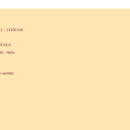
 – 14100 Asti
ICOLA-
ti) – Italia
i vendita