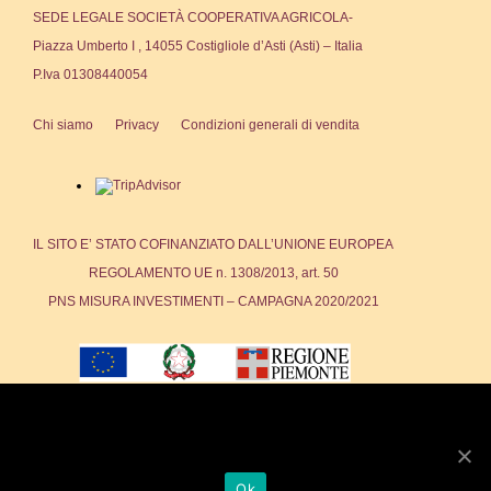
SEDE LEGALE SOCIETÀ COOPERATIVA AGRICOLA-
Piazza Umberto I , 14055 Costigliole d’Asti (Asti) – Italia
P.Iva 01308440054
Chi siamo
Privacy
Condizioni generali di vendita
IL SITO E’ STATO COFINANZIATO DALL’UNIONE EUROPEA
REGOLAMENTO UE n. 1308/2013, art. 50
PNS MISURA INVESTIMENTI – CAMPAGNA 2020/2021
We use cookies to ensure that we give you the best
experience on our website. If you continue to use this site we
will assume that you are happy with it.
Copyright © 2023
Ok