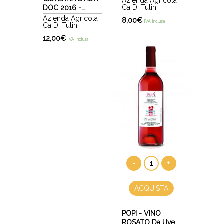
Azienda Agricola
Ca Di Tulin
DOC 2016 -
INROCHIS
Azienda Agricola
8,00
€
IVA Inclusa
Ca Di Tulin
12,00
€
IVA Inclusa
-
+
ACQUISTA
POPI - VINO
ROSATO Da Uve