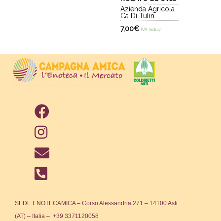
Nebbiolo
Azienda Agricola
Ca Di Tulin
7,00
€
IVA Inclusa
SEDE ENOTECAMICA – Corso Alessandria 271 – 14100 Asti
(AT) – Italia – +39 3371120058