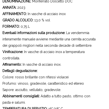
DENOMINAZIONE:
Monferrato Dolcetto DOC
ANNATA:
2023
AFFINAMENTO:
In vasche di acciaio inox
GRADO ALCOLICO:
13,0 % vol
FORMATO:
0,75 L
Eventuali informazioni sulla produzione:
La vendemmia
interamente manuale avviene mediante una cernita accurata
dei grappoli migliori nella seconda decade di settembre.
Vinificazione:
In vasche di acciaio inox a temperatura
controllata.
Affinamento:
In vasche di acciaio inox.
Dettagli degustazione:
Colore: rosso brillante con riflessi violacei
Profumo: vinoso, gradevole, caratteristico ed etereo
Sapore: asciutto, vellutato, gradevole.
Abbinamenti consigliati:
Adatto a tutto pasto, ottimo con
pasta e salumi.
TEMPERATURA DI SERVIZIO:
16°/18° C