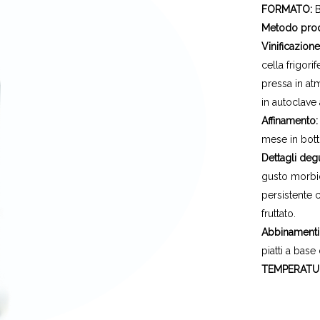
FORMATO:
Metodo pro
Vinificazion
cella frigor
pressa in at
in autoclave 
Affinamento
mese in bott
Dettagli deg
gusto morbi
persistente
fruttato.
Abbinamenti 
piatti a bas
TEMPERATUR