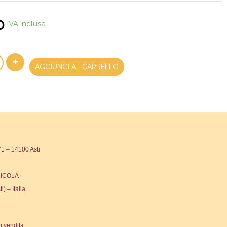
0
IVA Inclusa
+
AGGIUNGI AL CARRELLO
 – 14100 Asti
ICOLA-
ti) – Italia
i vendita