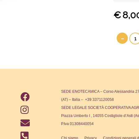
€
8,0
-
SEDE ENOTECAMICA – Corso Alessandria 271
(AT) – Italia – +39 3371120058
SEDE LEGALE SOCIETÀ COOPERATIVA AGR
Piazza Umberto I , 14055 Costigliole d’Asti (As
P.Iva 01308440054
Chi siamo
Privacy
Condizioni generali d