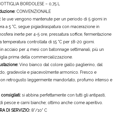
BOTTIGLIA BORDOLESE – 0,75 L
duzione:
CONVENZIONALE
e:
le uve vengono mantenute per un periodo di 5 giorni in
ifera a 5 °C, segue pigiadiraspatura con macerazione in
mosfera inerte per 4-5 ore, pressatura soffice, fermentazione
a temperatura controllata di 15 °C per 18-20 giorni.
:
in acciaio per 4 mesi con batonnage settimanali, più un
iglia prima della commercializzazione.
ustazione:
Vino bianco dal colore giallo paglierino, dal
do, gradevole e piacevolmente armonico. Fresco e
 con retrogusto leggermente mandorlato, profumo intenso e
consigliati:
si abbina perfettamente con tutti gli antipasti,
e di pesce e carni bianche; ottimo anche come aperitivo.
A DI SERVIZIO:
8°/10° C