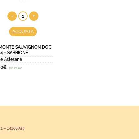
-
+
ACQUISTA
EMONTE SAUVIGNON DOC
4 - SABBIONE
re Astesane
00
€
IVA Inclusa
 – 14100 Asti