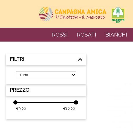
ROSSI
ROSATI
BIANCHI
FILTRI
PREZZO
€
9.00
€
16.00