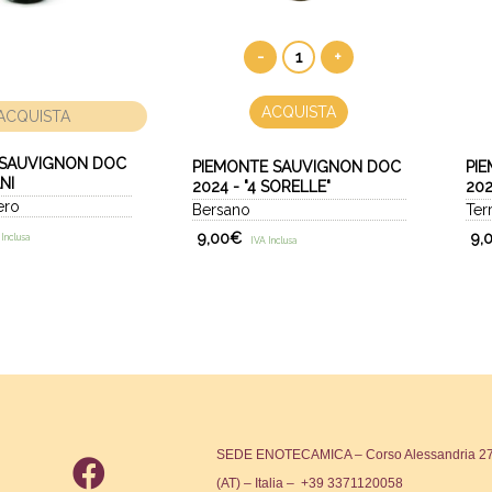
-
+
ACQUISTA
ACQUISTA
 SAUVIGNON DOC
PIEMONTE SAUVIGNON DOC
PI
NI
2024 - "4 SORELLE"
202
ero
Bersano
Ter
9,00
€
9,
 Inclusa
IVA Inclusa
SEDE ENOTECAMICA – Corso Alessandria 271
(AT) – Italia – +39 3371120058