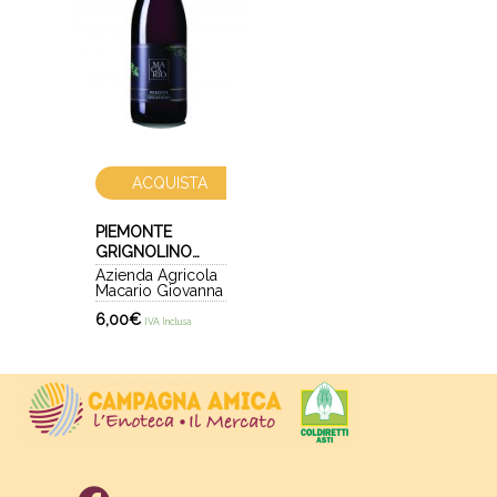
ACQUISTA
PIEMONTE
GRIGNOLINO
DOC 2019
Azienda Agricola
Macario Giovanna
6,00
€
IVA Inclusa