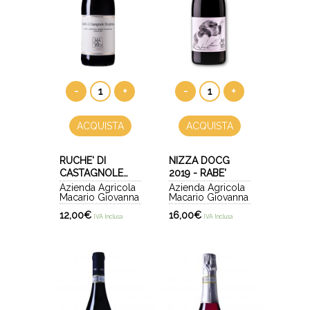
-
+
-
+
ACQUISTA
ACQUISTA
RUCHE' DI
NIZZA DOCG
CASTAGNOLE
2019 - RABE'
DOCG 2024
Azienda Agricola
Azienda Agricola
Macario Giovanna
Macario Giovanna
12,00
€
16,00
€
IVA Inclusa
IVA Inclusa