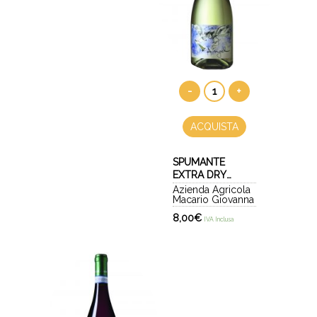
-
+
ACQUISTA
SPUMANTE
EXTRA DRY
MARTINOTTI -
Azienda Agricola
Macario Giovanna
ANGEL
8,00
€
IVA Inclusa